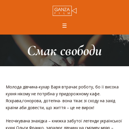
Смак свободи
Молода дівчина-кухар Варя втрачає роботу, бо її висока
кухня нікому не потрібна у придорожному кафе.
Яскрава,гонорова, дотепна- вона тікає зі сходу на захід
країни аби довести, що життя – це не вирок!
Неочікувана знахідка – книжка забутої легенди української
кухні Ольги Франко, запалює дівчину на сміливу мрію –