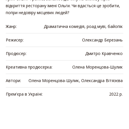
відкриття ресторану імені Ольги. Чи вдасться це зробити,
попри недовіру місцевих людей?
Жанр:
Драматична комедія, роад муві, байопік
Режисер:
Олександр Березань
Продюсер:
Дмитро Кравченко
Креативна продюсерка:
Олена Моренцова-Шулик
Автори:
Олена Моренцова-Шулик, Олександра Вітязєва
Прем'єра в Україні:
2022 р.